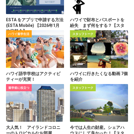
ESTA をアプリで申請する方法
ハワイで財布とパスポートを
(ESTA Mobile) 【2026年1月
紛失 まず何をする？【スタ
改定料金】
ッフ実録】
ハワイ留学生活
スタッフトーク
ハワイ語学学校はアクティビ
ハワイに行きたくなる動画 7個
ティーが充実！
を紹介
留学前に役立つ
スタッフトーク
大人気！ アイランドコロニ
今では人生の財産。シェアハ
ーのトロピカルなお部屋
ウスにして良かった！【スタ