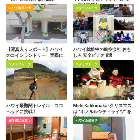
ッフ体験談】
ハワイ留学生活
スタッフトーク
【写真入りレポート】ハワイ
ハワイ就航中の航空会社 おも
のコインランドリー 実際に
しろ 安全ビデオ 8選
使ってみました
スタッフトーク
スタッフトーク
ハワイ最難関トレイル ココ
Mele Kalikimaka! クリスマス
ヘッドに挑戦！
は ”ホノルルシティライツ” を
楽しもう！
留学前に役立つ
ハワイ正規留学