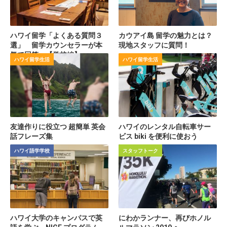
ハワイ留学「よくある質問３
カウアイ島 留学の魅力とは？
選」 留学カウンセラーが本
現地スタッフに質問！
気で回答 【学校編】
ハワイ留学生活
ハワイ留学生活
友達作りに役立つ 超簡単 英会
ハワイのレンタル自転車サー
話フレーズ集
ビス biki を便利に使おう
ハワイ語学学校
スタッフトーク
ハワイ大学のキャンパスで英
にわかランナー、再びホノル