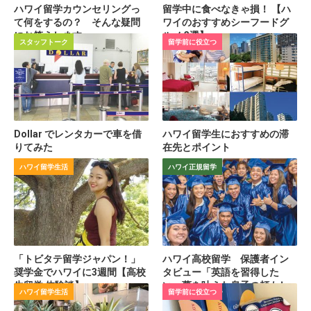
ハワイ留学カウンセリングっ
留学中に食べなきゃ損！ 【ハ
て何をするの？ そんな疑問
ワイのおすすめシーフードグ
にお答えします
ルメ 3選】
スタッフトーク
留学前に役立つ
Dollar でレンタカーで車を借
ハワイ留学生におすすめの滞
りてみた
在先とポイント
ハワイ留学生活
ハワイ正規留学
「トビタテ留学ジャパン！」
ハワイ高校留学 保護者イン
奨学金でハワイに3週間【高校
タビュー「英語を習得した
生留学 体験談】
い」夢を叶えた息子の頼もし
ハワイ留学生活
留学前に役立つ
い成長