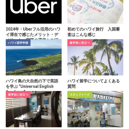
2024年・Uberフル活用のハワ
初めてのハワイ旅行 入国審
イ滞在で感じたメリット・デ
査はこんな感じ
メリット 実際の運賃もご紹
ハワイ語学学校
留学前に役立つ
介
ハワイ島の大自然の下で英語
ハワイ留学についてよくある
を学ぶ “Universal English
質問
Academy”
留学前に役立つ
スタッフトーク