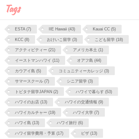
Tags
ESTA (7)
IIE Hawaii (43)
Kauai CC (5)
KCC (8)
おけいこ留学 (3)
こども留学 (18)
アクティビティー (21)
アメリカ本土 (1)
イーストマンハワイ (11)
オアフ島 (44)
カウアイ島 (5)
コミュニティーカレッジ (3)
サマースクール (7)
シニア留学 (3)
トビタテ留学JAPAN (2)
ハワイで暮らす (53)
ハワイのお店 (13)
ハワイの交通情報 (9)
ハワイカルチャー (19)
ハワイ大学 (7)
ハワイ島 (13)
ハワイ旅行 (6)
ハワイ留学費用・予算 (17)
ビザ (13)