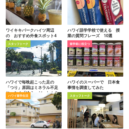
ワイキキパークハイツ周辺
ハワイ語学学校で使える 授
の おすすめ外食スポット4
業の質問フレーズ 10選
選！
スタッフトーク
留学前に役立つ
ハワイで毎晩起こった足の
ハワイのスーパーで 日本食
「つり」原因はミネラル不足
事情を調査してみた
じゃなく「冷え」だった！？
ハワイ留学生活
スタッフトーク