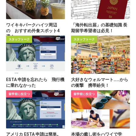
ワイキキパークハイツ周辺
「海外転出届」の基礎知識 長
の おすすめ外食スポット4
期留学希望者は必見！
選！
スタッフトーク
スタッフトーク
ESTA 申請を忘れたら 飛行機
大好きなウォルマート……から
に乗れなかった
の衝撃 携帯紛失！
留学前に役立つ
留学前に役立つ
アメリカ ESTA 申請は簡単。
本場の癒し術をハワイで学