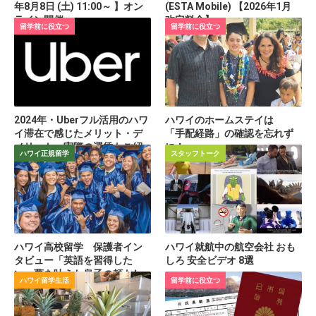
年8月8日 (土) 11:00～ 】オン
(ESTA Mobile) 【2026年1月
ライン開催
改定料金】
留学前に役立つ
留学前に役立つ
2024年・Uberフル活用のハワ
ハワイのホームステイは
イ滞在で感じたメリット・デ
「手配経路」の確認を忘れず
メリット 実際の運賃もご紹
に！
ハワイ正規留学
スタッフトーク
介
ハワイ高校留学 保護者イン
ハワイ就航中の航空会社 おも
タビュー「英語を習得した
しろ 安全ビデオ 8選
い」夢を叶えた息子の頼もし
ハワイ留学生活
留学前に役立つ
い成長