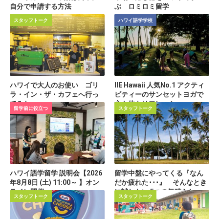
自分で申請する方法
ぶ ロミロミ留学
スタッフトーク
ハワイ語学学校
ハワイで大人のお使い ゴリ
IIE Hawaii 人気No.1 アクティ
ラ・イン・ザ・カフェへ行っ
ビティーのサンセットヨガで
てみた
心も体もリフレッシュ
留学前に役立つ
スタッフトーク
ハワイ語学留学 説明会【2026
留学中盤にやってくる『なん
年8月8日 (土) 11:00～ 】オン
だか疲れた･･･』 そんなとき
ライン開催
に試したい 5つの気晴らし
スタッフトーク
スタッフトーク