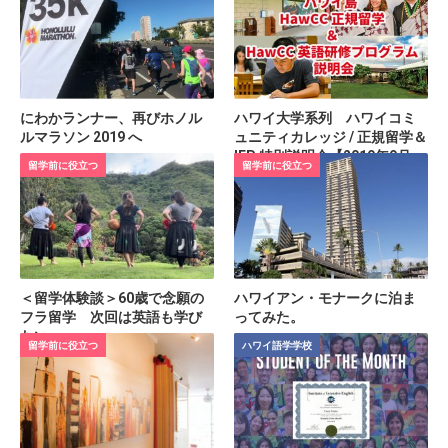
にわかランナー、再びホノル
ハワイ大学系列 ハワイコミ
ルマラソン 2019 へ
ュニティカレッジ / 正規留学＆
IEP 特別説明会【2019年9月10
留学前に役立つ
留学前に役立つ
日(火) 17:30～】ハワイ島
＜留学体験談＞60歳で念願の
ハワイアン・モナークに泊ま
フラ留学 次回は英語も学び
ってみた。
たい
留学前に役立つ
ハワイ語学学校