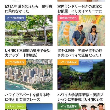
ESTA 申請を忘れたら 飛行機
室内ランドリー付きの清潔な
に乗れなかった
お部屋 イリカイマリーナに
泊まって来ました
ハワイ語学学校
留学前に役立つ
UH NICE 三週間の講座で会話
留学体験談 初親子留学の行
力アップ 【体験談】
き先はハワイで正解だった！
ハワイ留学生活
ハワイ留学生活
ハワイでアパートを借りる時
ハワイ大学 語学研修 – 英語プ
に使える 英語フレーズ
レゼンに初挑戦【UH NICE 体
験談】
スタッフトーク
ハワイ正規留学