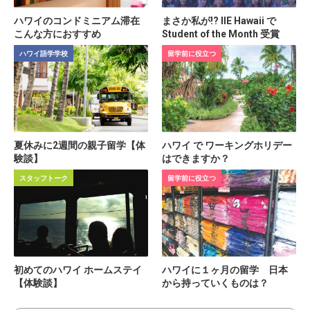
ハワイのコンドミニアム滞在
まさか私が!? IIE Hawaii で
こんな方におすすめ
Student of the Month 受賞
ハワイ語学学校
留学前に役立つ
夏休みに2週間の親子留学【体
ハワイ で ワーキングホリデー
験談】
はできますか？
スタッフトーク
留学前に役立つ
初めてのハワイ ホームステイ
ハワイに１ヶ月の留学 日本
【体験談】
から持っていくものは？