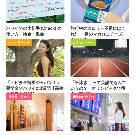
ハワイでの小切手 (Check) の
旅行中のカロリー不足にはこ
使い方・換金・返金
れ! 「男のマカロニチーズ」
の作り方
ハワイ留学生活
スタッフトーク
「トビタテ留学ジャパン！」
「平泳ぎ 」って英語でなんて
奨学金でハワイに3週間【高校
いうの？ オリンピックで役
生留学 体験談】
立つ英単語
留学前に役立つ
留学前に役立つ