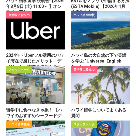
ハワイ語学留学 説明会【2026
ESTA をアプリで申請する方法
年8月8日 (土) 11:00～ 】オン
(ESTA Mobile) 【2026年1月
ライン開催
改定料金】
留学前に役立つ
ハワイ語学学校
2024年・Uberフル活用のハワ
ハワイ島の大自然の下で英語
イ滞在で感じたメリット・デ
を学ぶ “Universal English
メリット 実際の運賃もご紹
Academy”
スタッフトーク
留学前に役立つ
介
留学中に食べなきゃ損！ 【ハ
ハワイ留学についてよくある
ワイのおすすめシーフードグ
質問
ルメ 3選】
ハワイ留学生活
スタッフトーク