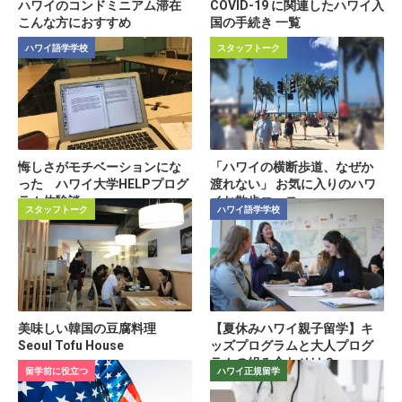
ハワイのコンドミニアム滞在
COVID-19 に関連したハワイ入
こんな方におすすめ
国の手続き 一覧
ハワイ語学学校
スタッフトーク
悔しさがモチベーションにな
「ハワイの横断歩道、なぜか
った ハワイ大学HELPプログ
渡れない」 お気に入りのハワ
ラム体験談
イお散歩コース
スタッフトーク
ハワイ語学学校
美味しい韓国の豆腐料理
【夏休みハワイ親子留学】キ
Seoul Tofu House
ッズプログラムと大人プログ
ラムの組み合わせは？
留学前に役立つ
ハワイ正規留学