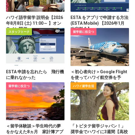
ハワイ語学留学 説明会【2026
ESTA をアプリで申請する方法
年8月8日 (土) 11:00～ 】オン
(ESTA Mobile) 【2026年1月
ライン開催
改定料金】
スタッフトーク
留学前に役立つ
ESTA 申請を忘れたら 飛行機
＜初心者向け＞Google Flight
に乗れなかった
を使ってハワイ航空券を予
約！
留学前に役立つ
ハワイ留学生活
＜留学体験談＞学生時代の夢
「トビタテ留学ジャパン！」
をかなえた8ヵ月 家計簿アプ
奨学金でハワイに3週間【高校