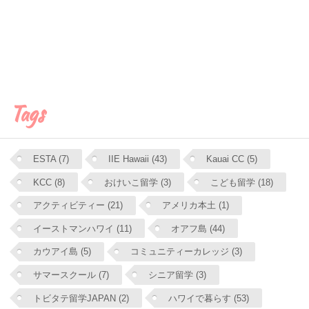
Tags
ESTA (7)
IIE Hawaii (43)
Kauai CC (5)
KCC (8)
おけいこ留学 (3)
こども留学 (18)
アクティビティー (21)
アメリカ本土 (1)
イーストマンハワイ (11)
オアフ島 (44)
カウアイ島 (5)
コミュニティーカレッジ (3)
サマースクール (7)
シニア留学 (3)
トビタテ留学JAPAN (2)
ハワイで暮らす (53)