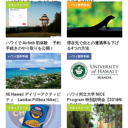
リで無駄を省きハワイライフ
生留学 体験談】
スタッフトーク
ハワイ留学生活
を満喫
ハワイで Airbnb 初体験 予約
滞在先で虫との遭遇率を下げ
手続きのやり取りを公開！
る4つの方法
ハワイ語学学校
ハワイ語学学校
IIE Hawaii デイリーアクティビ
ハワイ州立大学 NICE
ティ Lanikai Pillbox Hikeに
Program 特別説明会【2018年
同行。
6月15日（金）17:00～】
スタッフトーク
スタッフトーク