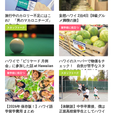
旅行中のカロリー不足にはこ
妄想ハワイ 2泊4日【B級グル
れ! 「男のマカロニチーズ」
メ満喫の旅】
の作り方
スタッフトーク
留学前に役立つ
ハワイで「ビリヤード 月例
ハワイのスーパーで物価をチ
会」に参加した話 at Hawaiian
ェック！ 自炊が苦手なスタ
Brians
ッフのおススめ食材は？
留学前に役立つ
スタッフトーク
【2026年 保存版！】ハワイ語
【体験談】中学卒業後、僕は
学留学費用 まとめ
正規高校留学生としてハワイ