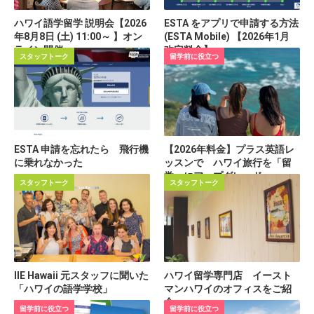
ハワイ語学留学 説明会【2026
ESTA をアプリで申請する方法
年8月8日 (土) 11:00～ 】オン
(ESTA Mobile) 【2026年1月
ライン開催
改定料金】
スタッフトーク
留学前に役立つ
ESTA 申請を忘れたら 飛行機
【2026年料金】プラス英語レ
に乗れなかった
ッスンで ハワイ旅行を「留
学」にアップグレード
スタッフトーク
スタッフトーク
IIE Hawaii 元スタッフに聞いた
ハワイ留学専門店 イースト
「ハワイの語学学校」
マンハワイのオフィスをご紹
介
留学前に役立つ
留学前に役立つ