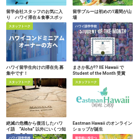
留学会社スタッフのお気に入
留学ブルーは初めの1週間が山
り ハワイ滞在＆食事スポッ
場
ト
スタッフトーク
ハワイ語学学校
ハワイ留学生向けの滞在先 募
まさか私が!? IIE Hawaii で
集中です！
Student of the Month 受賞
スタッフトーク
スタッフトーク
絶滅の危機から復活したハワ
Eastman Hawaii のオンライン
イ語 “Aloha” 以外にいくつ知
ショップが誕生
っている？
ハワイ語学学校
留学前に役立つ