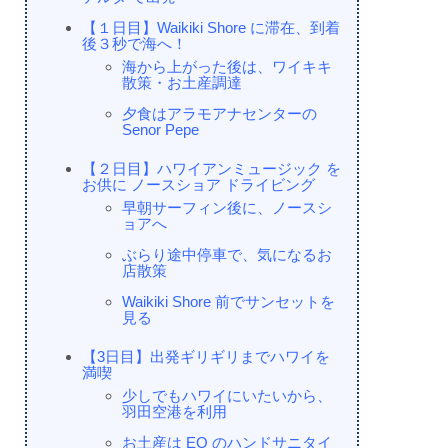
【１日目】Waikiki Shore に滞在、到着
後３秒で海へ！
海から上がった後は、ワイキキ
散策・お土産調達
夕食はアラモアナセンターの
Senor Pepe
【２日目】ハワイアンミュージック を
お供に ノースショア ドライビング
早朝サーフィン後に、ノースシ
ョアへ
ぶらり途中停車で、気になるお
店散策
Waikiki Shore 前でサンセットを
見る
【3日目】出発ギリギリまでハワイを
満喫
少しでもハワイにいたいから、
羽田空港を利用
お土産は EO のハンドサニタイ