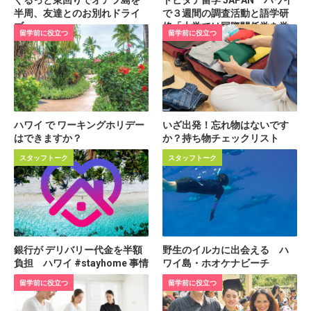
半周、友達とのお別れドライ
で３週間の調査活動と語学研
ブ
修「大学では国際関係学を学
留学前に役立つ
留学前に役立つ
びたい」【高校生留学 体験
談】
ハワイ で ワーキングホリデー
いざ出発！忘れ物はないです
はできますか？
か？持ち物チェックリスト
スタッフトーク
スタッフトーク
銀行が デリバリー代金を半額
野生のイルカに出会える ハ
負担 ハワイ #stayhome 事情
ワイ島・ホオケナビーチ
留学前に役立つ
留学前に役立つ