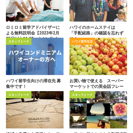
ロミロミ留学アドバイザーに
ハワイのホームステイは
よる無料説明会【2023年2月
「手配経路」の確認を忘れず
25日(土) 11:00～ / オンライ
に！
スタッフトーク
ハワイ留学生活
ン】
ハワイ留学生向けの滞在先 募
お買い物で使える スーパー
集中です！
マーケットでの英会話フレー
ズ
スタッフトーク
スタッフトーク