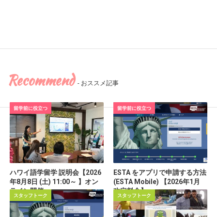
Recommend
- おススメ記事
留学前に役立つ
留学前に役立つ
ハワイ語学留学 説明会【2026
ESTA をアプリで申請する方法
年8月8日 (土) 11:00～ 】オン
(ESTA Mobile) 【2026年1月
ライン開催
改定料金】
スタッフトーク
スタッフトーク