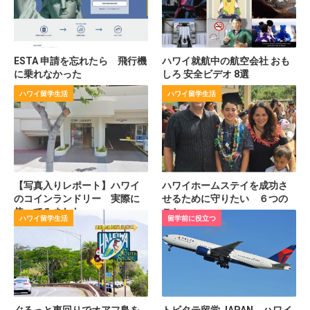
ESTA 申請を忘れたら 飛行機
ハワイ就航中の航空会社 おも
に乗れなかった
しろ 安全ビデオ 8選
ハワイ留学生活
ハワイ留学生活
【写真入りレポート】ハワイ
ハワイホームステイを成功さ
のコインランドリー 実際に
せるために守りたい ６つの
使ってみました
こと
ハワイ留学生活
留学前に役立つ
ぐるっと東回りでオアフ島を
トビタテ留学 JAPAN ハワイ