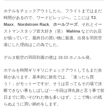
ホテルをチェックアウトしたら、フライトまではまだ
時間があるので、ワードビレッジへ。ここには
TJ.
Maxx
、
Nordstrom Rack
、
ホールフーズ
、それとイー
ストマンスタッフ皆大好き（笑）
Mahina
などのお店
が揃っていて、最終日の買い物に最適。出発を羽田空
港にした理由はこの為でした。
デルタ航空の羽田到着の便は 16:10 ホノルル発。
ホテルを時間ギリギリにチェックアウトしてもまだ余
裕があります。基本的に旅先では、「迷ったら買
う！」がモットーですが、そうは言ってもその場で決
断できない事もしばしば･･･今回は弾丸旅と言う事で前
日までに買いそびれた物も多いはず。ここで悔いの残
らぬように買い納めをします。